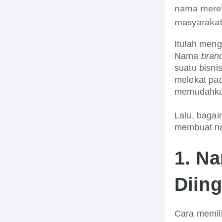
nama merek
masyarakat
Itulah men
Nama
bran
suatu bisni
melekat pa
memudahka
Lalu, baga
membuat 
1.
Na
Diing
Cara memi