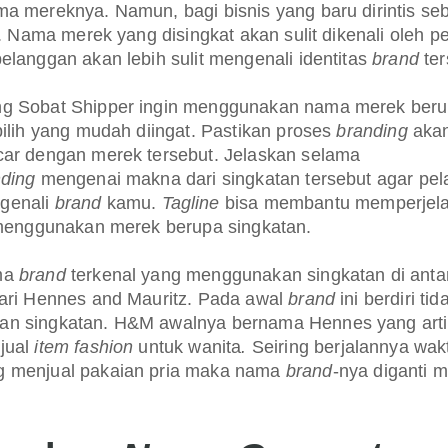
a mereknya. Namun, bagi bisnis yang baru dirintis seb
ri. Nama merek yang disingkat akan sulit dikenali oleh p
elanggan akan lebih sulit mengenali identitas
brand
ter
g Sobat Shipper ingin menggunakan nama merek ber
pilih yang mudah diingat. Pastikan proses
branding
akan
car dengan merek tersebut. Jelaskan selama
ding
mengenai makna dari singkatan tersebut agar pe
genali
brand
kamu.
Tagline
bisa membantu memperjelas
a menggunakan merek berupa singkatan.
ma
brand
terkenal yang menggunakan singkatan di ant
dari Hennes and Mauritz. Pada awal
brand
ini berdiri ti
n singkatan. H&M awalnya bernama Hennes yang arti
jual
item fashion
untuk wanita
.
Seiring berjalannya wakt
 menjual pakaian pria maka nama
brand
-nya diganti m