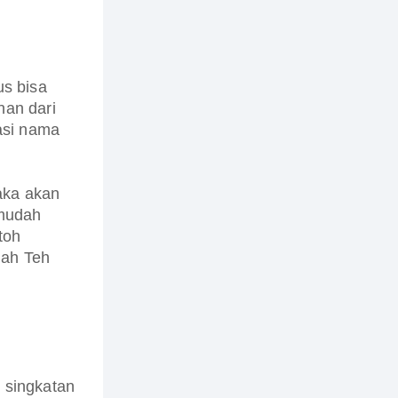
s bisa
nan dari
asi nama
aka akan
 mudah
toh
lah Teh
 singkatan