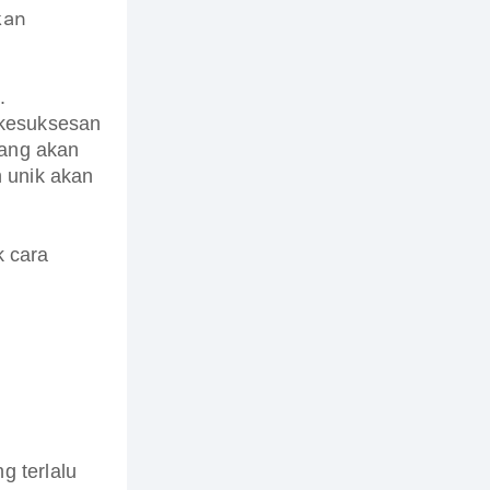
kan
.
 kesuksesan
yang akan
 unik akan
k cara
 terlalu