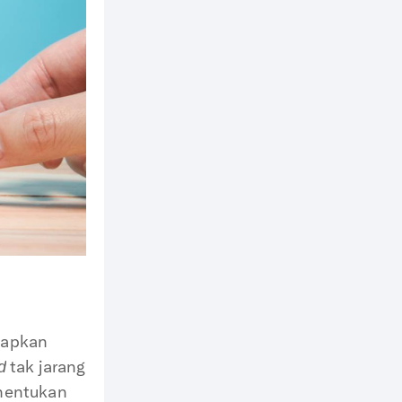
iapkan
tak jarang
d
enentukan