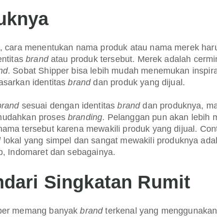
uknya
a, cara menentukan nama produk atau nama merek haru
entitas
brand
atau produk tersebut. Merek adalah cermi
nd
. Sobat Shipper bisa lebih mudah menemukan inspir
sarkan identitas
brand
dan produk yang dijual.
brand
sesuai dengan identitas
brand
dan produknya, m
mudahkan proses
branding
. Pelanggan pun akan lebih
ama tersebut karena mewakili produk yang dijual. Con
d
lokal yang simpel dan sangat mewakili produknya ada
p, Indomaret dan sebagainya.
ndari Singkatan Rumit
per memang banyak
brand
terkenal yang menggunakan