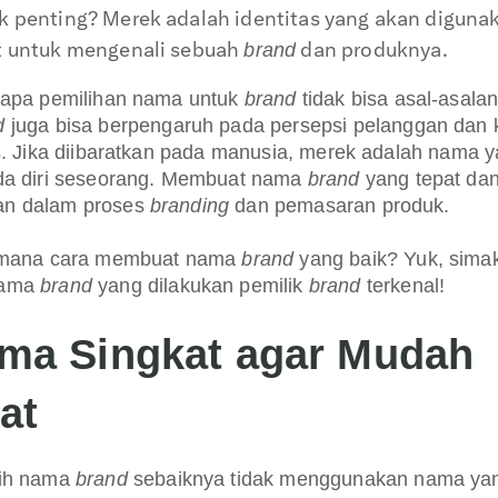
 penting? Merek adalah identitas yang akan diguna
 untuk mengenali sebuah
dan produknya.
brand
gapa pemilihan nama untuk
brand
tidak bisa asal-asalan
d
juga bisa berpengaruh pada persepsi pelanggan dan
s. Jika diibaratkan pada manusia, merek adalah nama 
da diri seseorang. Membuat nama
brand
yang tepat dan
n dalam proses
branding
dan pemasaran produk.
imana cara membuat nama
brand
yang baik? Yuk, sima
nama
brand
yang dilakukan pemilik
brand
terkenal!
ma Singkat agar Mudah
at
lih nama
brand
sebaiknya tidak menggunakan nama yang