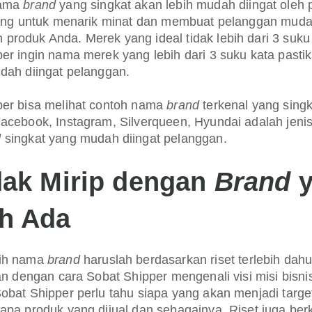
Nama
brand
yang singkat akan lebih mudah diingat oleh 
nting untuk menarik minat dan membuat pelanggan mud
roduk Anda. Merek yang ideal tidak lebih dari 3 suku 
er ingin nama merek yang lebih dari 3 suku kata past
dah diingat pelanggan.
per bisa melihat contoh nama
brand
terkenal yang sing
acebook, Instagram, Silverqueen, Hyundai adalah jeni
d
singkat yang mudah diingat pelanggan.
dak Mirip dengan
Brand
y
h Ada
lih nama
brand
haruslah berdasarkan riset terlebih dahul
tan dengan cara Sobat Shipper mengenali visi misi bisn
obat Shipper perlu tahu siapa yang akan menjadi targe
apa produk yang dijual dan sebagainya. Riset juga ber