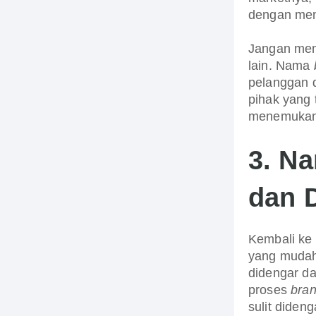
dengan men
Jangan mem
lain. Nama
pelanggan
pihak yang
menemukan 
3.
N
dan 
Kembali ke
yang mudah 
didengar da
proses
bran
sulit diden