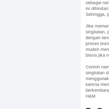
sebagai nam
ini dihinda
Sehingga, p
Jika meman
singkatan, 
dengan lan
proses
bran
mudah men
bisnis jik
Contoh na
singkatan 
menggunaka
karena men
berkembang
H&M.