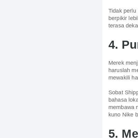
Tidak perl
berpikir l
terasa deka
4.
Pu
Merek menja
haruslah m
mewakili ha
Sobat Shipp
bahasa loka
membawa ma
kuno Nike 
5.
Me