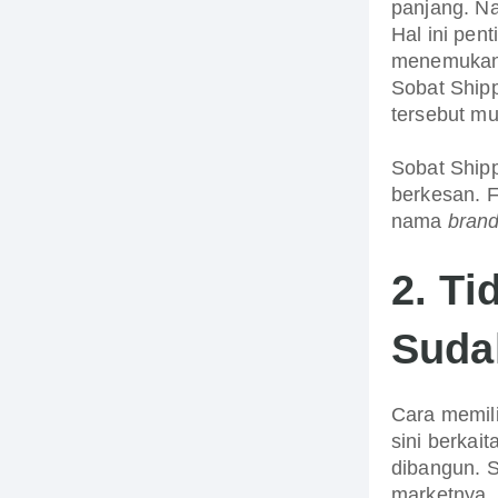
panjang. 
Hal ini pe
menemukan p
Sobat Shipp
tersebut mu
Sobat Ship
berkesan. F
nama
bran
2.
Ti
Suda
Cara memi
sini berkai
dibangun. S
marketnya, 