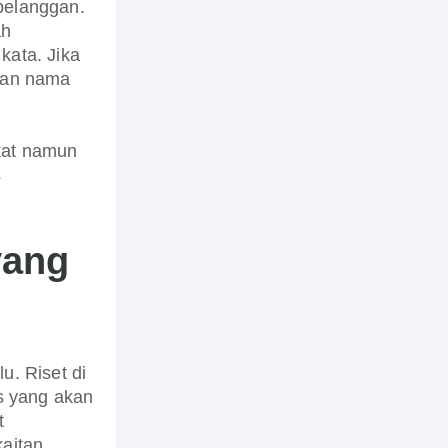
pelanggan.
ah
kata. Jika
ikan nama
kat namun
s
ang
u. Riset di
is yang akan
t
kaitan