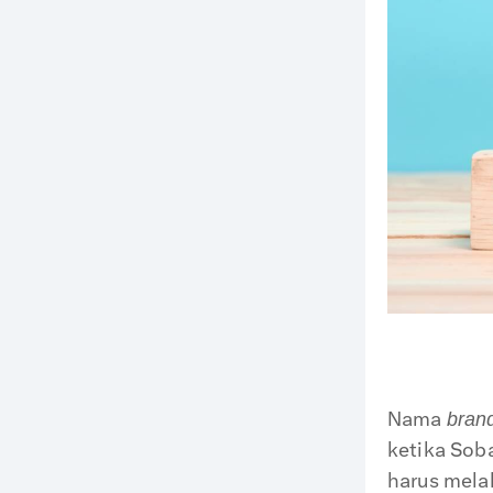
Nama
bran
ketika Sob
harus mela