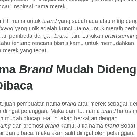
cari inspirasi nama merek.
ilih nama untuk
brand
yang sudah ada atau mirip den
brand
yang unik adalah kunci utama untuk meraih perh
 dan pembeda dengan
brand
lain. Lakukan
brainstormin
 tahu tentang rencana bisnis kamu untuk memudahkan
merek yang tepat.
ama
Brand
Mudah Dideng
Dibaca
 tujuan pembuatan nama
brand
atau merek sebagai iden
diingat pelanggan. Maka dari itu, nama
brand
harus 
n mudah diucap. Hal ini akan berkaitan dengan
ding
dan promosi
brand
kamu. Jika nama
brand
Sobat 
gar dan dibaca, maka akan sulit diingat oleh pelanggan.