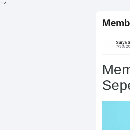
-->
Membu
Surya 
7/30/2
Mem
Sep