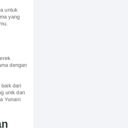
ba untuk
ama yang
mu.
merek
ama dengan
baik dari
g unik dan
a Yunani
an