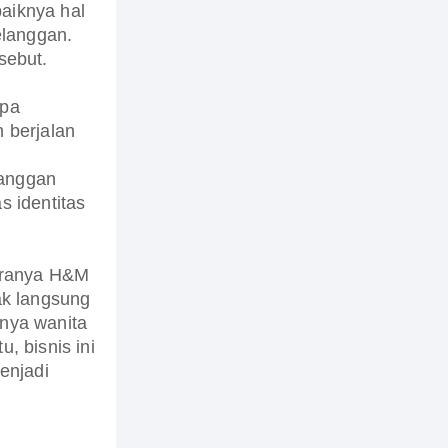
aiknya hal
elanggan.
sebut.
upa
 berjalan
langgan
 identitas
aranya H&M
dak langsung
nya wanita
u, bisnis ini
enjadi