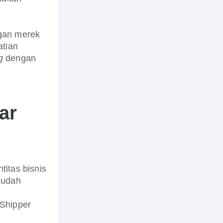
gan merek
atian
g
dengan
ar
titas bisnis
mudah
Shipper