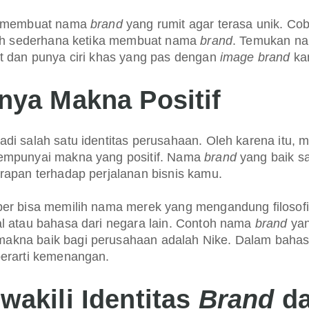
u membuat nama
brand
yang rumit agar terasa unik. Co
ebih sederhana ketika membuat nama
brand
. Temukan n
t dan punya ciri khas yang pas dengan
image brand
ka
nya Makna Positif
di salah satu identitas perusahaan. Oleh karena itu, 
empunyai makna yang positif. Nama
brand
yang baik s
rapan terhadap perjalanan bisnis kamu.
er bisa memilih nama merek yang mengandung filosofi 
l atau bahasa dari negara lain. Contoh nama
brand
yan
kna baik bagi perusahaan adalah Nike. Dalam bahas
berarti kemenangan.
wakili Identitas
Brand
d