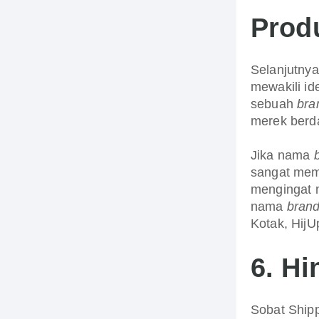
Prod
Selanjutny
mewakili id
sebuah
bra
merek berda
Jika nama
sangat me
mengingat n
nama
bran
Kotak, HijU
6.
Hi
Sobat Ship